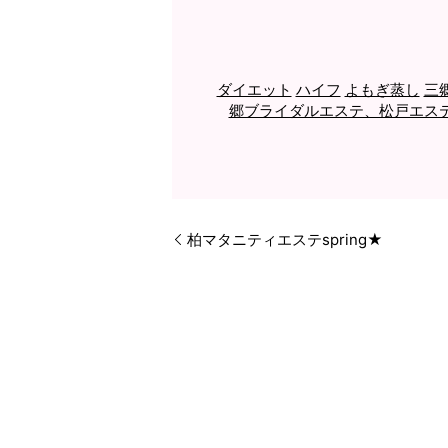
ダイエット
ハイフ
よもぎ蒸し
三
郷ブライダルエステ、松戸エス
柏マタニティエステspring★