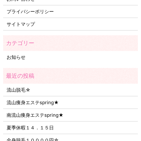
プライバシーポリシー
サイトマップ
お知らせ
流山脱毛☆
流山痩身エステspring★
南流山痩身エステspring★
夏季休暇１４．１５日
全身脱毛１００００円☆