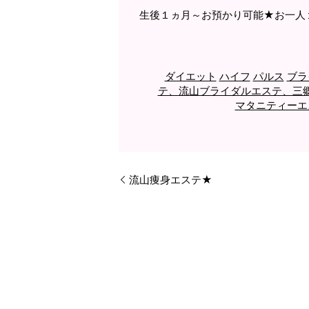
生後１ヵ月～お預かり可能★お一人
ダイエット
ハイフ
パルス
ブラ
テ、流山ブライダルエステ、三
マタニティーエ
流山痩身エステ★