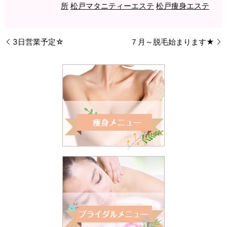
所
松戸マタニティーエステ
松戸痩身エステ
3日営業予定☆
７月～脱毛始まります★