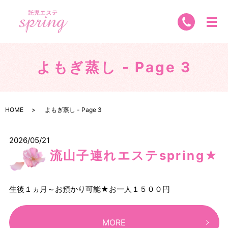
よもぎ蒸し - Page 3
HOME
よもぎ蒸し - Page 3
2026/05/21
流山子連れエステspring★
生後１ヵ月～お預かり可能★お一人１５００円
MORE